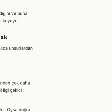
dığını ve buna
a koyuyor.
mak
şlıca unsurlardan
ğünden çok daha
 ilgi çekici
yor. Oysa doğru