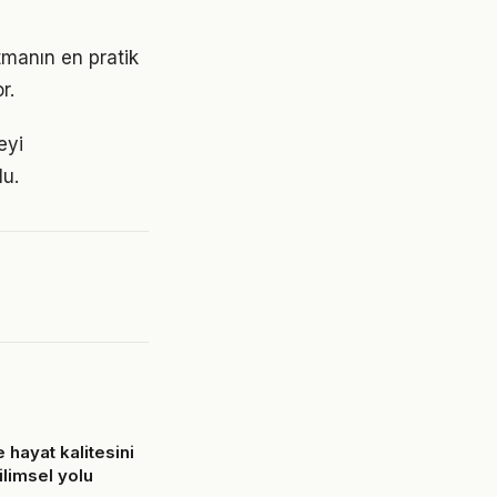
tmanın en pratik
r.
eyi
lu.
e hayat kalitesini
ilimsel yolu