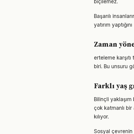
biçilemez.
Başarılı insanla
yatırım yaptığın
Zaman yöne
erteleme karşıtı
biri. Bu unsuru 
Farklı yaş 
Bilinçli yaklaşı
çok katmanlı bir 
kılıyor.
Sosyal çevrenin 