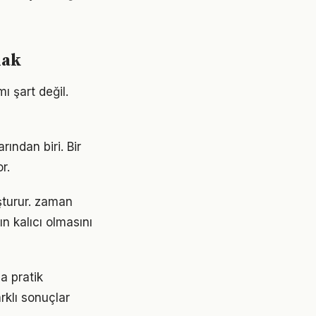
mak
 şart değil.
ından biri. Bir
r.
uşturur. zaman
n kalıcı olmasını
a pratik
rklı sonuçlar