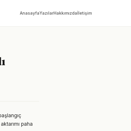
Anasayfa
Yazılar
Hakkımızda
İletişim
lı
 başlangıç
 aktarımı paha