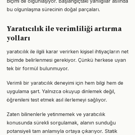
biçimi de olgunlaşıyor. Başlangıçtaki yanılgılar aslında
bu olgunlaşma sürecinin doğal parçaları.
Yaratıcılık ile verimliliği artırma
yolları
yaratıcılık ile ilgili karar verirken kişisel ihtiyaçların net
biçimde belirlenmesi gerekiyor. Çünkü herkese uyan
tek bir formül bulunmuyor.
Verimli bir yaratıcılık deneyimi için hem bilgi hem de
uygulama şart. Yalnızca okuyup dinlemek değil,
öğrenileni test etmek asıl ilerlemeyi sağlıyor.
Zaten bilinenlerle yetinmemek ve yaratıcılık
konusunda sürekli sorgulamak, alanın sunduğu
potansiyeli tam anlamıyla ortaya çıkarıyor. Statik