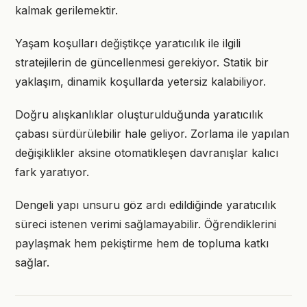
kalmak gerilemektir.
Yaşam koşulları değiştikçe yaratıcılık ile ilgili
stratejilerin de güncellenmesi gerekiyor. Statik bir
yaklaşım, dinamik koşullarda yetersiz kalabiliyor.
Doğru alışkanlıklar oluşturulduğunda yaratıcılık
çabası sürdürülebilir hale geliyor. Zorlama ile yapılan
değişiklikler aksine otomatikleşen davranışlar kalıcı
fark yaratıyor.
Dengeli yapı unsuru göz ardı edildiğinde yaratıcılık
süreci istenen verimi sağlamayabilir. Öğrendiklerini
paylaşmak hem pekiştirme hem de topluma katkı
sağlar.