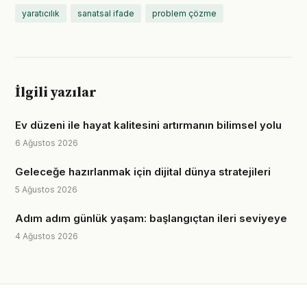
yaratıcılık
sanatsal ifade
problem çözme
İlgili yazılar
Ev düzeni ile hayat kalitesini artırmanın bilimsel yolu
6 Ağustos 2026
Geleceğe hazırlanmak için dijital dünya stratejileri
5 Ağustos 2026
Adım adım günlük yaşam: başlangıçtan ileri seviyeye
4 Ağustos 2026