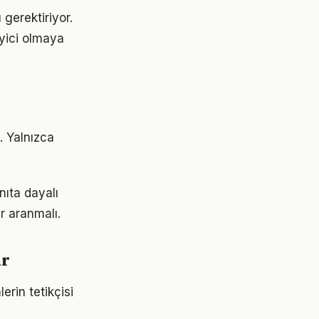
 gerektiriyor.
eyici olmaya
. Yalnızca
nıta dayalı
r aranmalı.
ar
rin tetikçisi