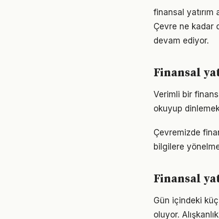
finansal yatırım 
Çevre ne kadar d
devam ediyor.
Finansal yat
Verimli bir fina
okuyup dinlemek d
Çevremizde finan
bilgilere yönelm
Finansal ya
Gün içindeki küç
oluyor. Alışkanl