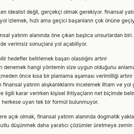
en idealist değil, gerçekçi olmak gerekiyor. finansal yat
r yol izlemek, hızlı ama geçici başarıların çok önüne geçiy
inansal yatırım alanında öne çıkan başlıca unsurlardan bir
de verimsiz sonuçlara yol açabiliyor.
ir hedefler belirlemek başarı olasılığını artırır
arı denemek hangi yöntemin size uygun olduğunu anlama
den önce kısa bir planlama aşaması verimliliği artırır
ın finansal yatırım alışkanlıklarını incelemek ilham ve yol 
le ilgili karar verirken kişisel ihtiyaçların net biçimde bel
 herkese uyan tek bir formül bulunmuyor.
flere açık olmak, finansal yatırım alanında dogmatik yakl
utlu düşünmek daha yaratıcı çözümler üretmeye zemin h