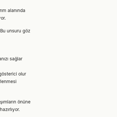
ırım alanında
or.
i. Bu unsuru göz
nızı sağlar
gösterici olur
irlenmesi
aşımların önüne
azırlıyor.