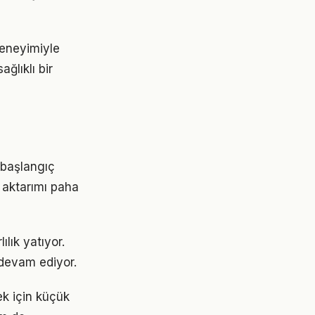
deneyimiyle
ğlıklı bir
, başlangıç
 aktarımı paha
lık yatıyor.
devam ediyor.
ek için küçük