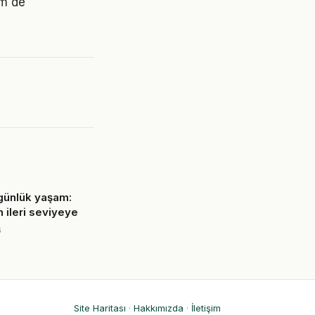
em de
günlük yaşam:
 ileri seviyeye
6
Site Haritası
·
Hakkımızda
·
İletişim