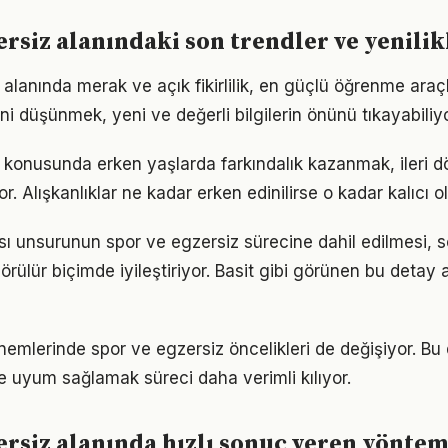
ersiz alanındaki son trendler ve yenilik
alanında merak ve açık fikirlilik, en güçlü öğrenme araçla
ini düşünmek, yeni ve değerli bilgilerin önünü tıkayabiliyo
 konusunda erken yaşlarda farkındalık kazanmak, ileri
r. Alışkanlıklar ne kadar erken edinilirse o kadar kalıcı ol
sı unsurunun spor ve egzersiz sürecine dahil edilmesi, s
görülür biçimde iyileştiriyor. Basit gibi görünen bu detay 
önemlerinde spor ve egzersiz öncelikleri de değişiyor. Bu
 uyum sağlamak süreci daha verimli kılıyor.
ersiz alanında hızlı sonuç veren yönte