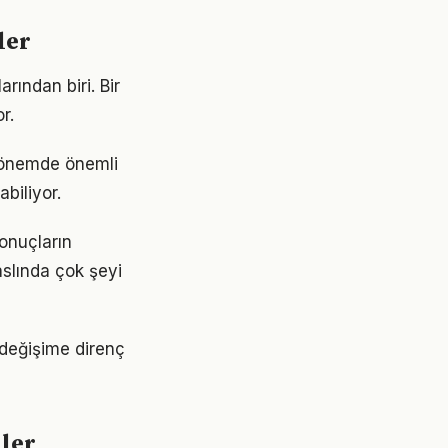
ler
rından biri. Bir
r.
 dönemde önemli
abiliyor.
onuçların
aslında çok şeyi
 değişime direnç
mler