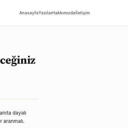
Anasayfa
Yazılar
Hakkımızda
İletişim
ceğiniz
anıta dayalı
r aranmalı.