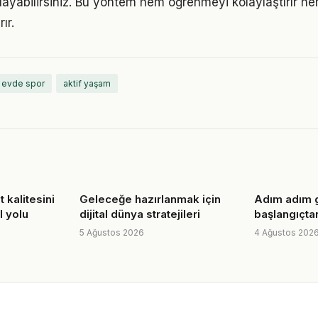
ayabilirsiniz. Bu yöntem hem öğrenmeyi kolaylaştırır h
ır.
evde spor
aktif yaşam
 kalitesini
Geleceğe hazırlanmak için
Adım adım 
l yolu
dijital dünya stratejileri
başlangıçtan
5 Ağustos 2026
4 Ağustos 202