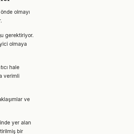
m önde olmayı
.
u gerektiriyor.
eyici olmaya
ıcı hale
a verimli
aklaşımlar ve
nde yer alan
irilmiş bir