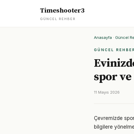
Timeshooter3
GÜNCEL REHBER
Anasayfa
·
Güncel R
GÜNCEL REHBE
Evinizd
spor ve 
11 Mayıs 2026
Çevremizde spor 
bilgilere yönelm