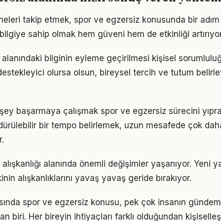
meleri takip etmek, spor ve egzersiz konusunda bir adı
bilgiye sahip olmak hem güveni hem de etkinliği artırıyor
alanındaki bilginin eyleme geçirilmesi kişisel sorumluluğ
estekleyici olursa olsun, bireysel tercih ve tutum belirl
şey başarmaya çalışmak spor ve egzersiz sürecini yıprat
ürdürülebilir bir tempo belirlemek, uzun mesafede çok dah
.
 alışkanlığı alanında önemli değişimler yaşanıyor. Yeni y
nin alışkanlıklarını yavaş yavaş geride bırakıyor.
nda spor ve egzersiz konusu, pek çok insanın gündemi
n biri. Her bireyin ihtiyaçları farklı olduğundan kişiselleşt