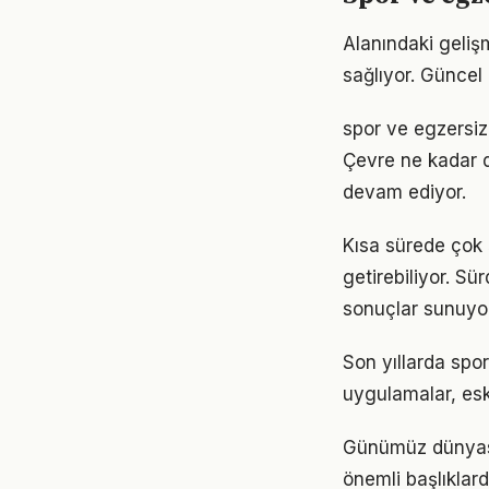
Alanındaki geliş
sağlıyor. Güncel 
spor ve egzersiz 
Çevre ne kadar d
devam ediyor.
Kısa sürede çok 
getirebiliyor. S
sonuçlar sunuyor
Son yıllarda spor
uygulamalar, eski
Günümüz dünyası
önemli başlıklarda