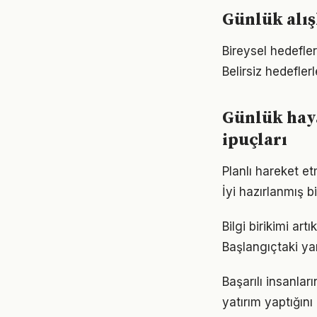
Günlük alı
Bireysel hedefler 
Belirsiz hedefler
Günlük haya
ipuçları
Planlı hareket et
İyi hazırlanmış b
Bilgi birikimi ar
Başlangıçtaki ya
Başarılı insanla
yatırım yaptığın