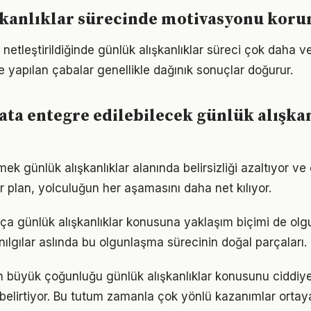
şkanlıklar sürecinde motivasyonu kor
netleştirildiğinde günlük alışkanlıklar süreci çok daha veri
le yapılan çabalar genellikle dağınık sonuçlar doğurur.
ta entegre edilebilecek günlük alışka
mek günlük alışkanlıklar alanında belirsizliği azaltıyor ve 
ir plan, yolculuğun her aşamasını daha net kılıyor.
tıkça günlük alışkanlıklar konusuna yaklaşım biçimi de olg
nılgılar aslında bu olgunlaşma sürecinin doğal parçaları.
rın büyük çoğunluğu günlük alışkanlıklar konusunu ciddiye
ı belirtiyor. Bu tutum zamanla çok yönlü kazanımlar ortay