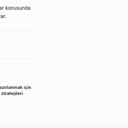
lar konusunda
ar.
zırlanmak için
 stratejileri
6