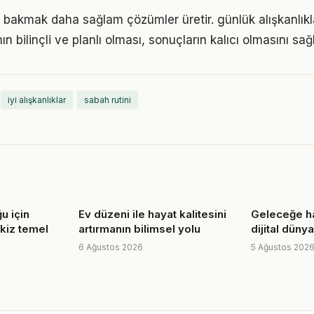
 bakmak daha sağlam çözümler üretir. günlük alışkanlık
n bilinçli ve planlı olması, sonuçların kalıcı olmasını sağl
iyi alışkanlıklar
sabah rutini
u için
Ev düzeni ile hayat kalitesini
Geleceğe ha
ekiz temel
artırmanın bilimsel yolu
dijital dünya
6 Ağustos 2026
5 Ağustos 202