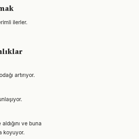
umak
mli ilerler.
nlıklar
odağı artırıyor.
unlaşıyor.
 aldığını ve buna
a koyuyor.