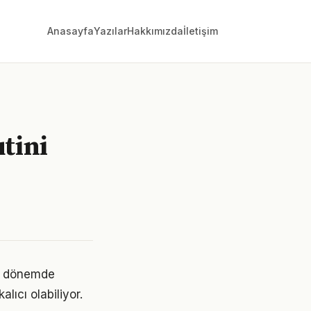
Anasayfa
Yazılar
Hakkımızda
İletişim
utini
ri dönemde
lıcı olabiliyor.