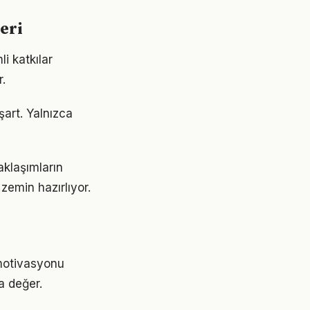
eri
i katkılar
.
şart. Yalnızca
aklaşımların
emin hazırlıyor.
 motivasyonu
a değer.