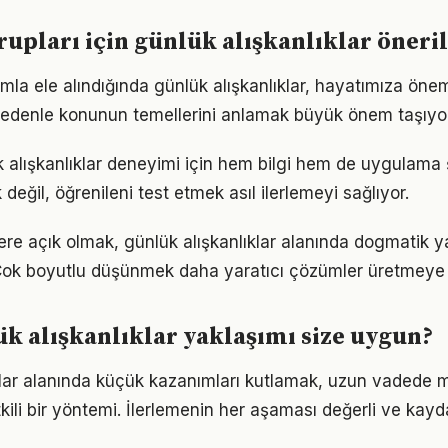
grupları için günlük alışkanlıklar öneril
mla ele alındığında günlük alışkanlıklar, hayatımıza öneml
 nedenle konunun temellerini anlamak büyük önem taşıyor
ük alışkanlıklar deneyimi için hem bilgi hem de uygulama 
eğil, öğrenileni test etmek asıl ilerlemeyi sağlıyor.
lere açık olmak, günlük alışkanlıklar alanında dogmatik y
Çok boyutlu düşünmek daha yaratıcı çözümler üretmeye z
k alışkanlıklar yaklaşımı size uygun?
klar alanında küçük kazanımları kutlamak, uzun vadede
kili bir yöntemi. İlerlemenin her aşaması değerli ve kayd