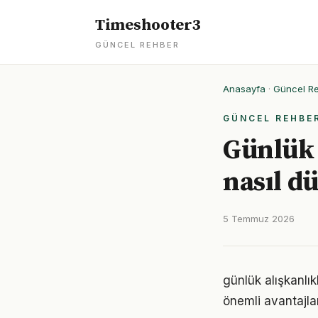
Timeshooter3
GÜNCEL REHBER
Anasayfa
·
Güncel R
GÜNCEL REHBE
Günlük 
nasıl d
5 Temmuz 2026
günlük alışkanlı
önemli avantajlar